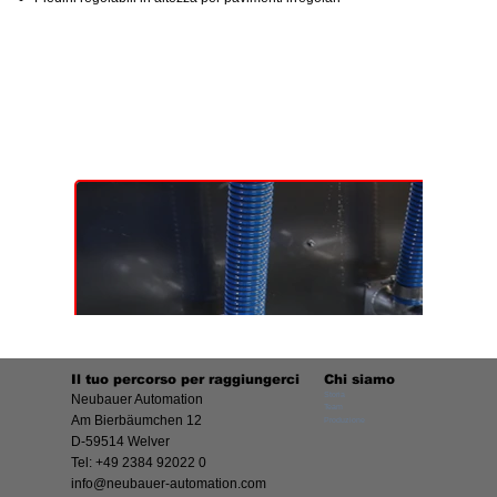
Il tuo percorso per raggiungerci
Chi siamo
Storia
Neubauer Automation
Team
Am Bierbäumchen 12
Produzione
D-59514 Welver
Tel: +49 2384 92022 0
info@neubauer-automation.com