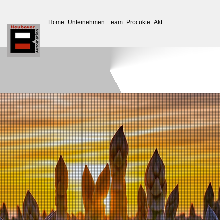
Home
Unternehmen
Team
Produkte
Aktuelles
Service
Down
Neubauer
Automation