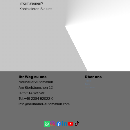
Informationen?
Kontaktieren Sie uns
Ihr Weg zu uns
Über uns
History
Neubauer Automation
Team
Am Bierbäumchen 12
Produktion
D-59514 Welver
Tel:+49 2384 92022-0
info@neubauer-automation.com