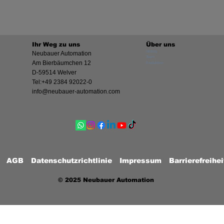
Ihr Weg zu uns
Über uns
History
Neubauer Automation
Team
Am Bierbäumchen 12
Produktion
D-59514 Welver
Tel:+49 2384 92022-0
info@neubauer-automation.com
AGB
Datenschutzrichtlinie
Impressum
Barrierefreihe
© 2025 Neubauer Automation