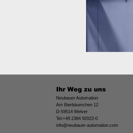
Ihr Weg zu uns
Neubauer Automation
Am Bierbäumchen 12
D-59514 Welver
Tel:+49 2384 92022-0
info@neubauer-automation.com