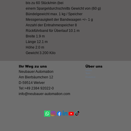
bis zu 60 Stück/min (bei
einem Spargeldurchschnitts Gewicht von (60 g)
Bündelgewicht max. 1 kg / Speicher
Messgenauigkeit der Bandwaagen +/– 1 g
Anzahl der Entnahmespeicher 8
Rückführband für Überlauf 10.1 m
Breite 1.9 m
Länge 12.1 m
Höhe 2.0 m
Gewicht 3.200 Kilo
Ihr Weg zu uns
Über uns
History
Neubauer Automation
Team
Am Bierbäumchen 12
Produktion
D-59514 Welver
Tel:+49 2384 92022-0
info@neubauer-automation.com