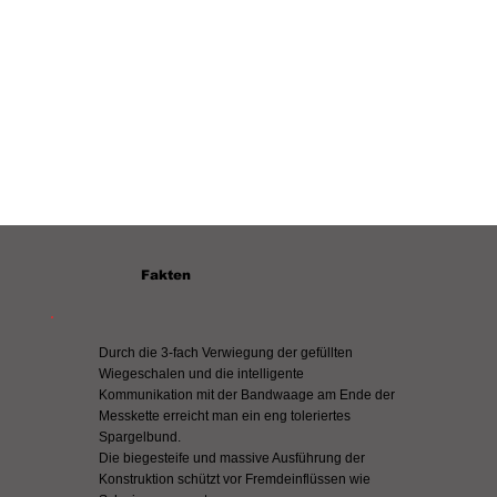
Fakten
Durch die 3-fach Verwiegung der gefüllten
Wiegeschalen und die intelligente
Kommunikation mit der Bandwaage am Ende der
Messkette erreicht man ein eng toleriertes
Spargelbund.
Die biegesteife und massive Ausführung der
Konstruktion schützt vor Fremdeinflüssen wie