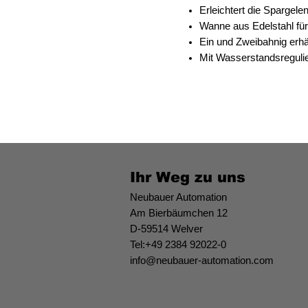
Erleichtert die Spargel
Wanne aus Edelstahl fü
Ein und Zweibahnig erhä
Mit Wasserstandsregulie
Ihr Weg zu uns
Neubauer Automation
Am Bierbäumchen 12
D-59514 Welver
Tel:+49 2384 92022-0
info@neubauer-automation.com