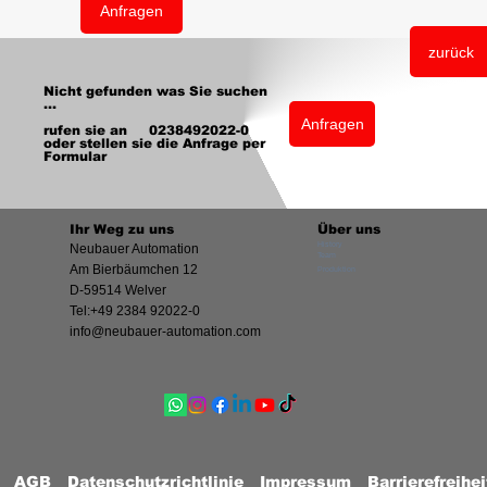
Anfragen
zurück
Nicht gefunden was Sie suchen
...
Anfragen
rufen sie an 0238492022-0
oder stellen sie die Anfrage per
Formular
Ihr Weg zu uns
Über uns
History
Neubauer Automation
Team
Am Bierbäumchen 12
Produktion
D-59514 Welver
Tel:+49 2384 92022-0
info@neubauer-automation.com
AGB
Datenschutzrichtlinie
Impressum
Barrierefreihe