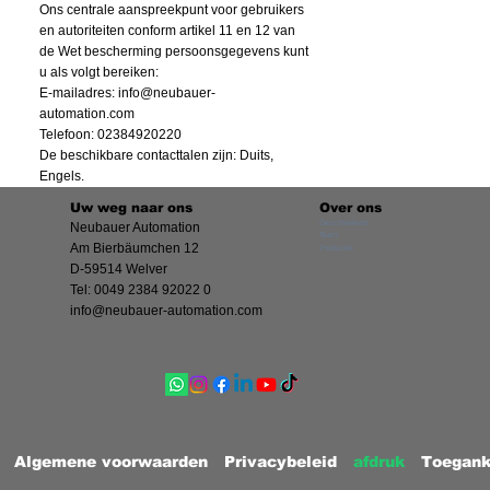
Ons centrale aanspreekpunt voor gebruikers
en autoriteiten conform artikel 11 en 12 van
de Wet bescherming persoonsgegevens kunt
u als volgt bereiken:
E-mailadres:
info@neubauer-
automation.com
Telefoon: 02384920220
De beschikbare contacttalen zijn: Duits,
Engels.
Uw weg naar ons
Over ons
Geschiedenis
Neubauer Automation
Team
Am Bierbäumchen 12
Productie
D-59514 Welver
Tel: 0049 2384 92022 0
info@neubauer-automation.com
Algemene voorwaarden
Privacybeleid
afdruk
Toegank