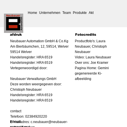
Home
Unternehmen
Team
Produkte
Aktuelles
Service
Down
afdruk
Fotocredits
Productfoto's: Laura
Neubauer Automation GmbH & Co.Kg
Neubauer, Christoph
Am Bierbäumchen, 12, 59514, Welver
Neubauer
59514 Welver
Video: Laura Neubauer
Handelsregister: HRA 6519
Over ons: Joe Kramer
Handelsregister: HRA 6519
Pagina Home: Gemini
Vertegenwoordigd door:
gegenereerde Ki-
afbeelding
Neubauer Verwaltungs GmbH
Deze worden weergegeven door:
Christoph Neubauer
Handelsregister: HRA 6519
Handelsregister: HRA 6519
contact
Telefoon: 02384920220
Inhoud
E-mailadres:
c.neubauer@neubauer-
gemaakt met