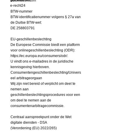
automation.com
e-recht24
BTW-nummer
BTW-identificatienummer volgens § 27a van
de Duitse BTW-wet:
DE 258803791
EU-geschillenbeslechting
De Europese Commissie biedt een platform
voor onlinegeschillenbeslechting (ODR):
https://ec.europa.eu/consumers/odr/.
U vindt ons e-mailadres in de juridische
kennisgeving hierboven.
Consumentengeschillenbeslechting/Univers
eel arbitrageorgaan
Wij zijn niet bereid of verplicht om deel te
nemen aan
geschillenbeslechtingsprocedures voor een
om deel te nemen aan de
consumentenarbitragecommissie.
Centraal aanspreekpunt onder de Wet
digitale diensten - DSA
(Verordening (EU) 2022/265)