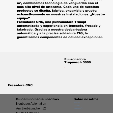
m², combinamos tecnología de vanguardia con el
más alto nivel de artesanía. Cada uno de nuestros
productos se diseña, fabrica, ensambla y prueba
exhaustivamente en nuestras instalaciones. ¿Nuestro
equipo?
Fresadoras CNC, una punzonadora Trumpf
automatizada y experiencia en torneado, fresado y
taladrado. Gracias a nuestra desbarbadora
automática y a la precisa soldadura TIG, le
garantizamos componentes de calidad excepcional.
Punzonadora
Trupunsch 5000
Fresadora CNC
Su camino hacia nosotros
Sobre nosotros
Historia
Neubauer Automation
Equipo
Am Bierbäumchen 12
Producción